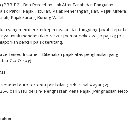
n (PBB-P2), Bea Perolehan Hak Atas Tanah dan Bangunan
jak Parkir, Pajak Hiburan, Pajak Penerangan Jalan, Pajak Mineral
Tanah, Pajak Sarang Burung Walet”
akan yang memberikan kepercayaan dan tanggung jawab kepada
 dirinya untuk mendapatkan NPWP [nomor pokok wajib pajak]; [b.]
porkan sendiri pajak terutang.
ce-based Income – Dikenakan pajak atas penghasilan yang
 atau
Tax Treaty
).
AN
redaran bruto tertentu per bulan (PPh Pasal 4 ayat (2))
25% dari SHU bersih/ Penghasilan Kena Pajak (Penghasilan Neto
tahun