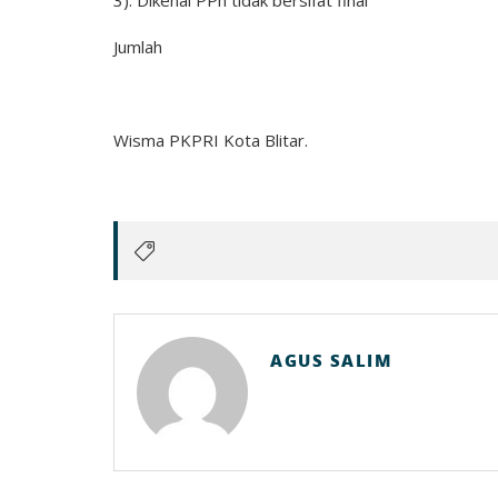
3). Dikenai PPh tidak ber
Jumlah (Rp. 5.00
Wisma PKPRI Kota Blitar.
AGUS SALIM