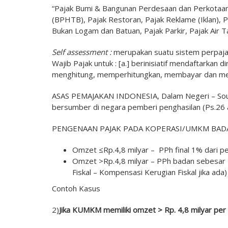
“Pajak Bumi & Bangunan Perdesaan dan Perkotaa
(BPHTB), Pajak Restoran, Pajak Reklame (Iklan), Pa
Bukan Logam dan Batuan, Pajak Parkir, Pajak Air 
Self assessment :
merupakan suatu sistem perpaj
Wajib Pajak untuk : [a.] berinisiatif mendaftarkan
menghitung, memperhitungkan, membayar dan mela
ASAS PEMAJAKAN INDONESIA, Dalam Negeri – Sour
bersumber di negara pemberi penghasilan (Ps.26
PENGENAAN PAJAK PADA KOPERASI/UMKM BAD
Omzet ≤Rp.4,8 milyar – PPh final 1% dari pe
Omzet >Rp.4,8 milyar – PPh badan sebesar 
Fiskal – Kompensasi Kerugian Fiskal jika ada)
Contoh Kasus
2)
Jika
KUMKM
memiliki
omzet
>
Rp
. 4,8
milyar
per