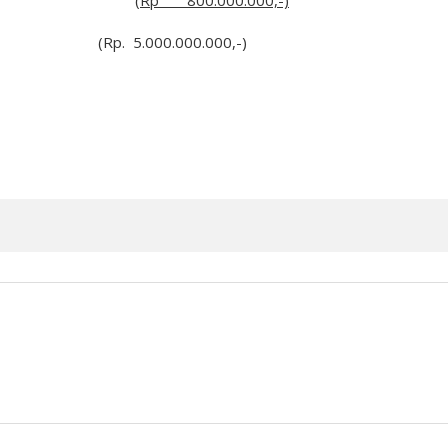
sifat final
(
Rp
800.000.000,-)
0.000.000,-)