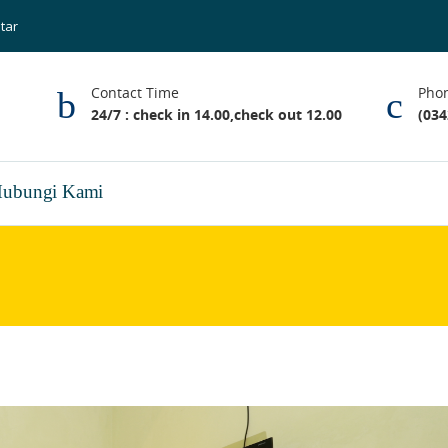
itar
Contact Time
Pho
24/7 : check in 14.00,check out 12.00
(034
ubungi Kami