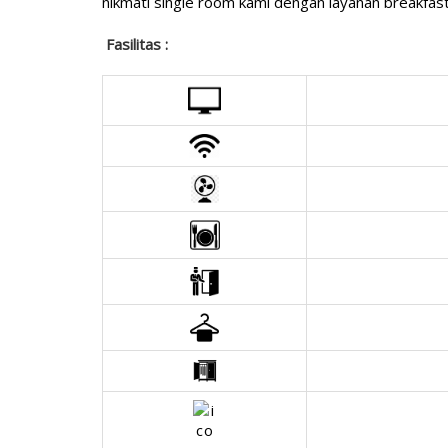
nikmati single room kami dengan layanan breakfast
Fasilitas :